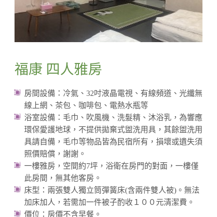
福康 四人雅房
房間設備：冷氣、32吋液晶電視、有線頻道、光纖無
線上網、茶包、咖啡包、電熱水瓶等
浴室設備：毛巾、吹風機、洗髮精、沐浴乳，為響應
環保愛護地球，不提供拋棄式盥洗用具，其餘盥洗用
具請自備，毛巾等物品皆為民宿所有，損壞或遺失須
照價賠償，謝謝。
一樓雅房，空間約7坪，浴衛在房門的對面，一樓僅
此房間，無其他客房。
床型：兩張雙人獨立筒彈簧床(含兩件雙人被)。無法
加床加人，若需加一件被子酌收１００元清潔費。
價位：房價不含早餐。